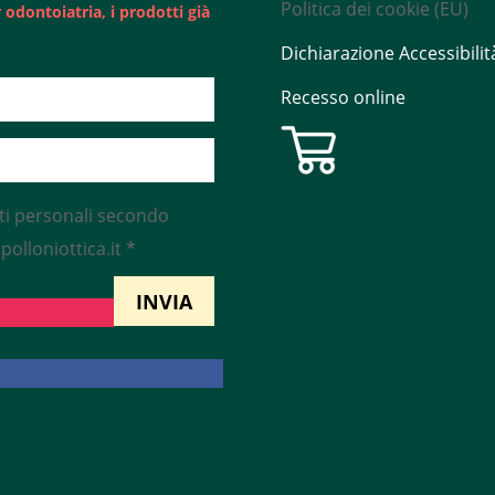
Politica dei cookie (EU)
odontoiatria, i prodotti già
Dichiarazione Accessibilit
Recesso online
ti personali secondo
olloniottica.it *