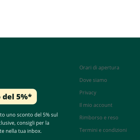
!
Orari di apertura
Dove siamo
Privacy
o del 5%*
Il mio account
ubito uno sconto del 5% sul
Rimborso e reso
usive, consigli per la
Termini e condizioni
te nella tua inbox.