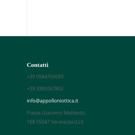
Contatti
+39
0584760689
+39
3389267802
info@appolloniottica.it
Piazza Giacomo Matteotti,
168 55047 Seravezza (LU)