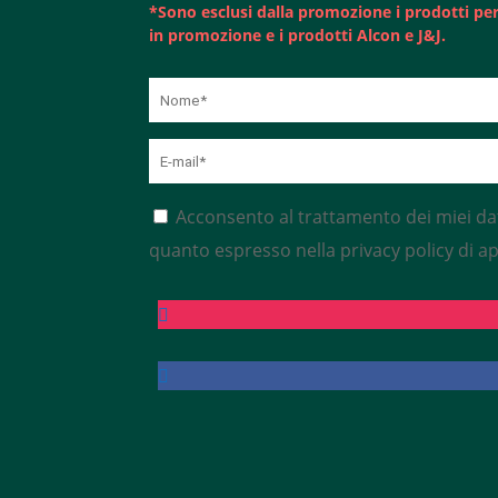
*Sono esclusi dalla promozione i prodotti per 
in promozione e i prodotti Alcon e J&J.
Acconsento al trattamento dei miei da
quanto espresso nella privacy policy di app