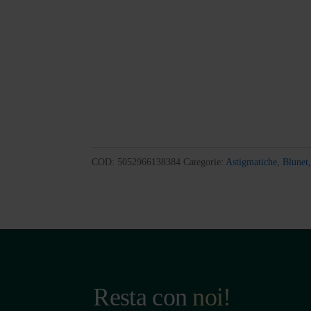
COD:
5052966138384
Categorie:
Astigmatiche
,
Blunet
Resta con
noi!