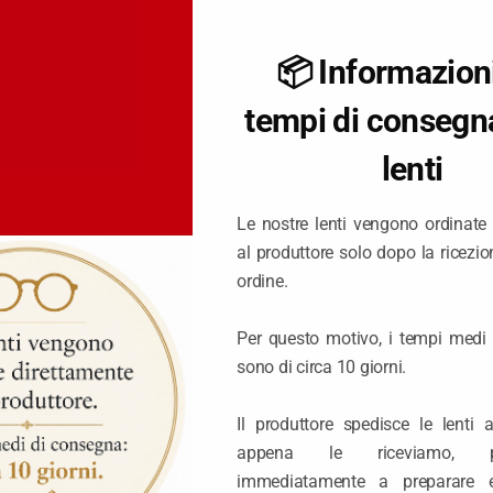
una confezione diversi
desideri comunque acquis
📦 Informazioni
WhatsApp.
tempi di consegna
Verificheremo insieme la
lenti
il codice necessario per 
Le nostre lenti vengono ordinate
Contattaci su Wha
al produttore solo dopo la ricezio
ordine.
Hai già ricevuto il co
Per questo motivo, i tempi medi
sono di circa 10 giorni.
Inseriscilo qui sotto per 
quantità e il pulsante di 
Il produttore spedisce le lenti 
appena le riceviamo, pr
Codice di autorizzazione
immediatamente a preparare e