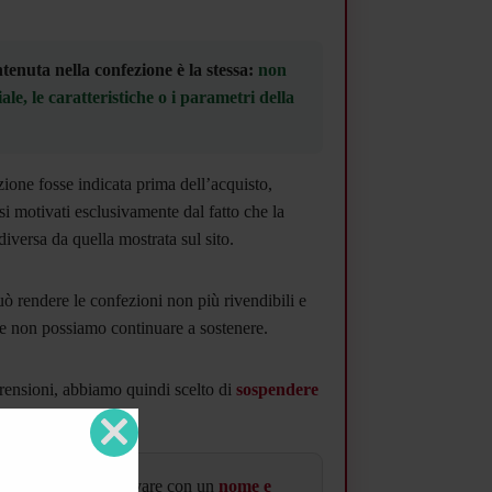
tenuta nella confezione è la stessa:
non
ale, le caratteristiche o i parametri della
one fosse indicata prima dell’acquisto,
si motivati esclusivamente dal fatto che la
iversa da quella mostrata sul sito.
uò rendere le confezioni non più rivendibili e
he non possiamo continuare a sostenere.
prensioni, abbiamo quindi scelto di
sospendere
 di questo prodotto
.
Close
this
l prodotto potrà arrivare con un
nome e
module