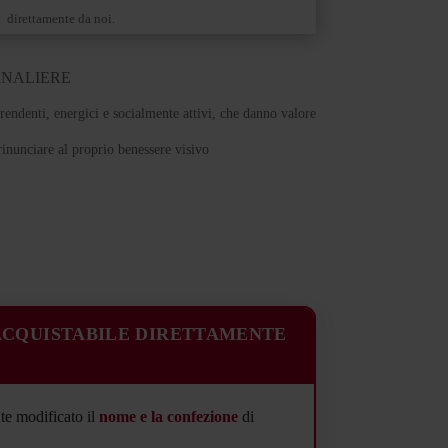
direttamente da noi.
RNALIERE
rendenti, energici e socialmente attivi, che danno valore
rinunciare al proprio benessere visivo
CQUISTABILE DIRETTAMENTE
te modificato il
nome e la confezione
di