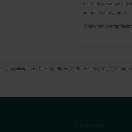
ma ti informiamo che even
completamente gratuiti.
Grazie per la comprensio
,
Lenti a contatto giornaliere
Tag:
Blunet UP
,
Blunet UP for astigmatism
,
up!+ 
Orari di apertura