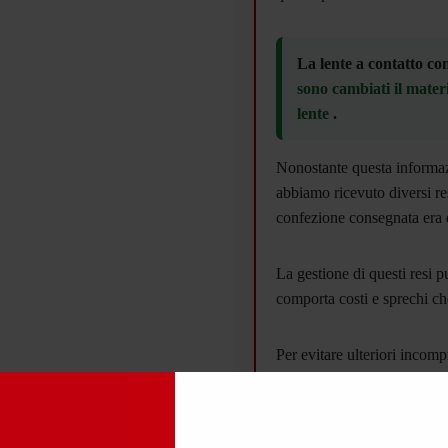
La lente a contatto con
sono cambiati il materi
lente
.
Nonostante questa informazi
abbiamo ricevuto diversi re
confezione consegnata era d
La gestione di questi resi p
comporta costi e sprechi c
Per evitare ulteriori incom
la vendita diretta online
Se sei consapevole che i