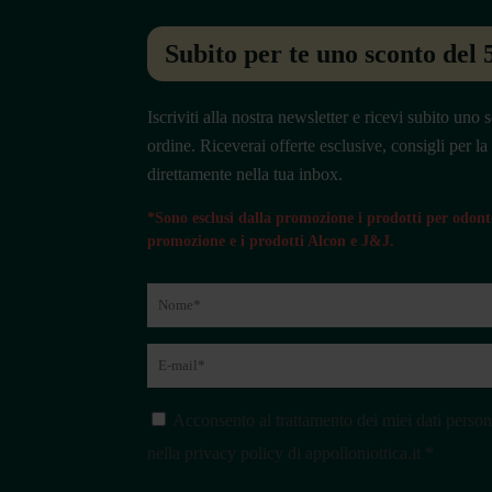
Subito per te uno sconto del
Iscriviti alla nostra newsletter e ricevi subito un
ordine. Riceverai offerte esclusive, consigli per la
direttamente nella tua inbox.
*Sono esclusi dalla promozione i prodotti per odonto
promozione e i prodotti Alcon e J&J.
Acconsento al trattamento dei miei dati perso
nella privacy policy di appolloniottica.it *