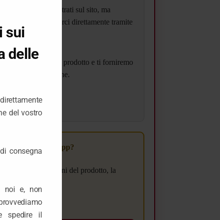
rispetto a quelli mostrati sul sito, ma
tarlo, puoi contattarci direttamente tramite
 sui
 delle
 corrispondenza del prodotto e ti forniremo
procedere con l’ordine.
 direttamente
tsApp
ne del vostro
dice tramite WhatsApp?
 di consegna
visualizzare le opzioni del prodotto, la
acquisto.
a noi e, non
ovvediamo
 spedire il