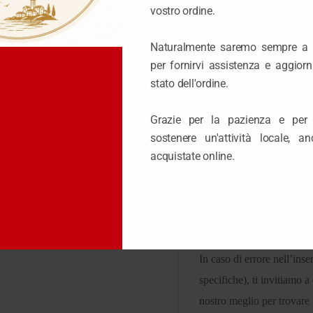
vostro ordine.
Naturalmente saremo sempre a 
per fornirvi assistenza e aggior
stato dell'ordine.
Esaurito
Grazie per la pazienza e per 
Reso
Tempi di 
sostenere un'attività locale, 
acquistate online.
Reso Non Possibile
Questo articolo viene ordi
pertanto non è possibile p
In caso di errore nell’ins
specifiche), ti invitiamo 
nostro meglio per trovar