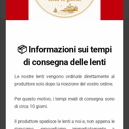
Descrizione
Brand
Recensioni (0)
📦 Informazioni sui tempi
Biotrue ONEday for
di consegna delle lenti
Presbyopia
Le nostre lenti vengono ordinate direttamente al
30 lenti per confezione
produttore solo dopo la ricezione del vostro ordine.
Correzione perfetta
Per questo motivo, i tempi medi di consegna sono
La presbiopia è un problema della vista che fa la sua
di circa 10 giorni.
comparsa intorno ai 40 anni di età. Le lenti a
contatto
Biotrue ONEday for Presbyopia
di
Il produttore spedisce le lenti a noi e, non appena le
riceviamo, provvediamo immediatamente a
Bausch&Lomb sono ideate per correggere la presbiopia e ti