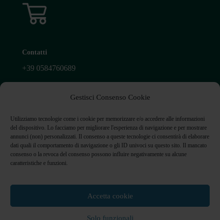
Contatti
+39
0584760689
+39
3389267802
Gestisci Consenso Cookie
info@appolloniottica.it
Utilizziamo tecnologie come i cookie per memorizzare e/o accedere alle informazioni
Piazza Giacomo Matteotti, 168 55047 Seravezza (LU)
del dispositivo. Lo facciamo per migliorare l'esperienza di navigazione e per mostrare
annunci (non) personalizzati. Il consenso a queste tecnologie ci consentirà di elaborare
dati quali il comportamento di navigazione o gli ID univoci su questo sito. Il mancato
consenso o la revoca del consenso possono influire negativamente su alcune
caratteristiche e funzioni.
Accetta cookie
All rights reserved Appolloni Ottica srl | P.IVA
02272810462
Solo funzionali