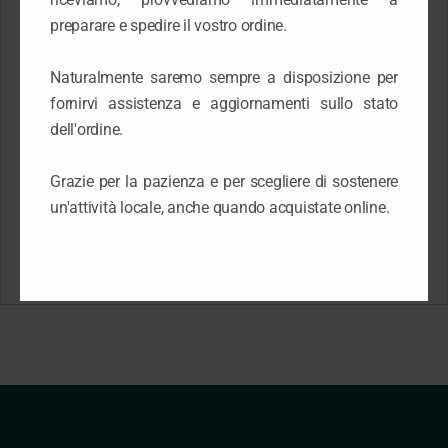
preparare e spedire il vostro ordine.
permetteranno di vedere chiaramente a tutte le distanze senza
sforzi e con la praticità della lente giornaliera.
Naturalmente saremo sempre a disposizione per
Design a 3 zone
fornirvi assistenza e aggiornamenti sullo stato
dell'ordine.
Queste nuove lenti a contatto multifocali hanno uno speciale
design a
3 Zone
che assicura una vista chiara da vicino, a
Grazie per la pazienza e per scegliere di sostenere
media distanza e da lontano. L’innovativo materiale con cui
un'attività locale, anche quando acquistate online.
sono realizzate trattiene l’acqua e mantiene idratato l’occhio
durante tutta la giornata.