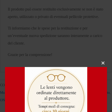
Il prodotto può essere restituito esclusivamente se non è stato
aperto, utilizzato o privato di eventuali pellicole protettive.
Ti informiamo che le spese per la restituzione e per
un’eventuale nuova spedizione saranno interamente a carico
del cliente.
Grazie per la comprensione!
Close
this
modul
COD:
785810075317
Categorie:
Lenti a contatto giornaliere
,
BauschLomb
,
Multifocali
Tag:
BIOTRUE
,
Biotrue ONEday for Presbyopia
,
lenti a contatto
,
ONEday
,
Presbyopia