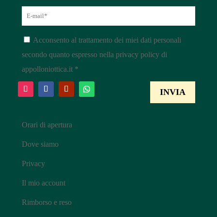
Acconsento al trattamento dei miei dati personali
secondo quanto espresso nella privacy policy di
appolloniottica.it *
Orari di apertura
Dove siamo
Privacy
Il mio account
Rimborso e reso