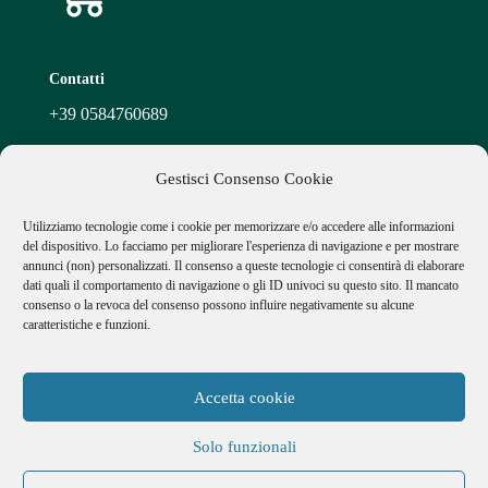
Contatti
+39
0584760689
+39
3389267802
Gestisci Consenso Cookie
info@appolloniottica.it
Utilizziamo tecnologie come i cookie per memorizzare e/o accedere alle informazioni
Piazza Giacomo Matteotti, 168 55047 Seravezza (LU)
del dispositivo. Lo facciamo per migliorare l'esperienza di navigazione e per mostrare
annunci (non) personalizzati. Il consenso a queste tecnologie ci consentirà di elaborare
dati quali il comportamento di navigazione o gli ID univoci su questo sito. Il mancato
consenso o la revoca del consenso possono influire negativamente su alcune
caratteristiche e funzioni.
Accetta cookie
All rights reserved Appolloni Ottica srl | P.IVA
02272810462
Solo funzionali