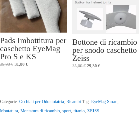
Pads Imbottitura per
Bottone di ricambio
caschetto EyeMag
per snodo caschetto
Pro S e KS
Zeiss
Il
Il
39,90
€
31,80
€
Il
Il
35,00
€
29,30
€
prezzo
prezzo
prezzo
prezzo
originale
attuale
originale
attuale
era:
è:
era:
è:
39,90 €.
31,80 €.
35,00 €.
29,30 €.
Categorie:
Occhiali per Odontoiatria
,
Ricambi
Tag:
EyeMag Smart
,
Montatura
,
Montatura di ricambio
,
sport
,
titanio
,
ZEISS